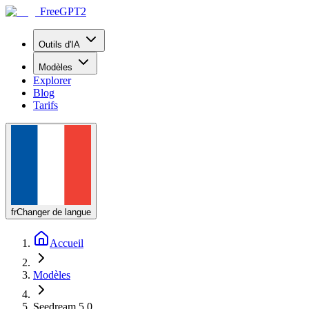
FreeGPT2
Outils d'IA
Modèles
Explorer
Blog
Tarifs
fr
Changer de langue
Accueil
Modèles
Seedream 5.0