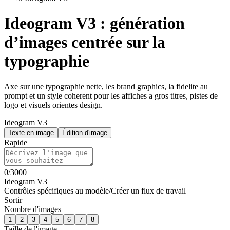
Ideogram V3 : génération
d’images centrée sur la
typographie
Axe sur une typographie nette, les brand graphics, la fidelite au
prompt et un style coherent pour les affiches a gros titres, pistes de
logo et visuels orientes design.
Ideogram V3
Texte en image
Édition d'image
Rapide
0
/
3000
Ideogram V3
Contrôles spécifiques au modèle
/
Créer un flux de travail
Sortir
Nombre d'images
1
2
3
4
5
6
7
8
Taille de l'image