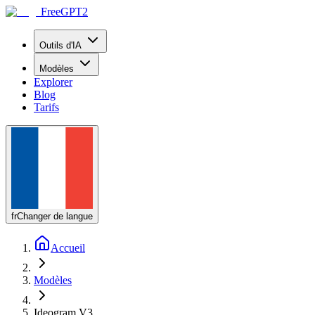
FreeGPT2
Outils d'IA
Modèles
Explorer
Blog
Tarifs
fr
Changer de langue
Accueil
Modèles
Ideogram V3