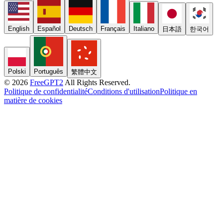
English
Español
Deutsch
Français
Italiano
日本語
한국어
Polski
Português
繁體中文
© 2026
FreeGPT2
All Rights Reserved.
Politique de confidentialité
Conditions d'utilisation
Politique en
matière de cookies