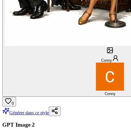
Conny
Conny
0
Générer dans ce style
GPT Image 2