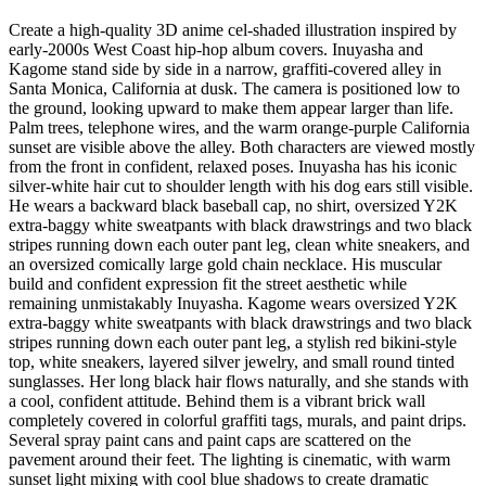
Create a high-quality 3D anime cel-shaded illustration inspired by
early-2000s West Coast hip-hop album covers. Inuyasha and
Kagome stand side by side in a narrow, graffiti-covered alley in
Santa Monica, California at dusk. The camera is positioned low to
the ground, looking upward to make them appear larger than life.
Palm trees, telephone wires, and the warm orange-purple California
sunset are visible above the alley. Both characters are viewed mostly
from the front in confident, relaxed poses. Inuyasha has his iconic
silver-white hair cut to shoulder length with his dog ears still visible.
He wears a backward black baseball cap, no shirt, oversized Y2K
extra-baggy white sweatpants with black drawstrings and two black
stripes running down each outer pant leg, clean white sneakers, and
an oversized comically large gold chain necklace. His muscular
build and confident expression fit the street aesthetic while
remaining unmistakably Inuyasha. Kagome wears oversized Y2K
extra-baggy white sweatpants with black drawstrings and two black
stripes running down each outer pant leg, a stylish red bikini-style
top, white sneakers, layered silver jewelry, and small round tinted
sunglasses. Her long black hair flows naturally, and she stands with
a cool, confident attitude. Behind them is a vibrant brick wall
completely covered in colorful graffiti tags, murals, and paint drips.
Several spray paint cans and paint caps are scattered on the
pavement around their feet. The lighting is cinematic, with warm
sunset light mixing with cool blue shadows to create dramatic