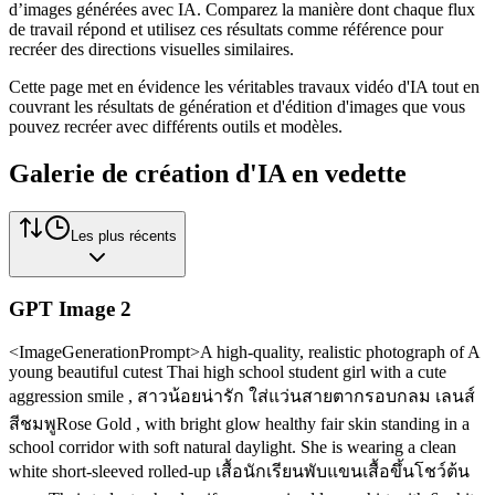
d’images générées avec IA. Comparez la manière dont chaque flux
de travail répond et utilisez ces résultats comme référence pour
recréer des directions visuelles similaires.
Cette page met en évidence les véritables travaux vidéo d'IA tout en
couvrant les résultats de génération et d'édition d'images que vous
pouvez recréer avec différents outils et modèles.
Galerie de création d'IA en vedette
Les plus récents
GPT Image 2
<ImageGenerationPrompt>A high-quality, realistic photograph of A
young beautiful cutest Thai high school student girl with a cute
aggression smile , สาวน้อยน่ารัก ใส่แว่นสายตากรอบกลม เลนส์
สีชมพูRose Gold , with bright glow healthy fair skin standing in a
school corridor with soft natural daylight. She is wearing a clean
white short-sleeved rolled-up เสื้อนักเรียนพับแขนเสื้อขึ้นโชว์ต้น