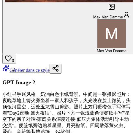
Max Van Damme
Max Van Damme
0
Générer dans ce style
GPT Image 2
小红书手账风格，奶油白色卡纸背景。中间是一张摄影照片：
夜晚草地上篝火旁坐着一家人和孩子，火光映在脸上微笑，头
顶银河星空，远处玉龙雪山剪影。照片上方用暖橙色手写体写
着"Day2夜晚·篝火夜话"。照片下方一张浅蓝色便签纸手写"星
空下的亲子对话·家庭关系深度连接·低压力集体活动引导主动
交流"。便签纸旁边贴着星星、月亮贴纸。四周散落萤火虫、
爱心、音符等装饰贴纸。3:4比例。