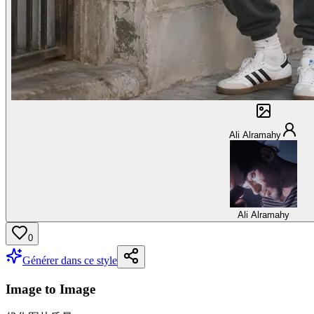
Ali Alramahy
Ali Alramahy
0
Générer dans ce style
Image to Image