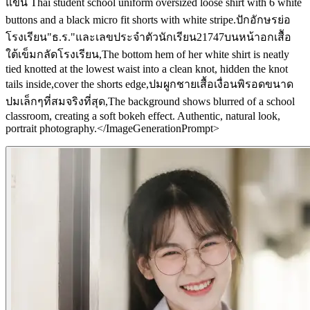
แขน Thai student school uniform oversized loose shirt with 6 white
buttons and a black micro fit shorts with white stripe.ปักอักษรย่อ
โรงเรียน"ธ.ร."และเลขประจำตัวนักเรียน21747บนหน้าอกเสืัอ
ใต้เข็มกลัดโรงเรียน,The bottom hem of her white shirt is neatly
tied knotted at the lowest waist into a clean knot, hidden the knot
tails inside,cover the shorts edge,ปมผูกชายเสื้อเงื่อนพิรอดขนาด
ปมเล็กๆที่สมจริงที่สุด,The background shows blurred of a school
classroom, creating a soft bokeh effect. Authentic, natural look,
portrait photography.</ImageGenerationPrompt>