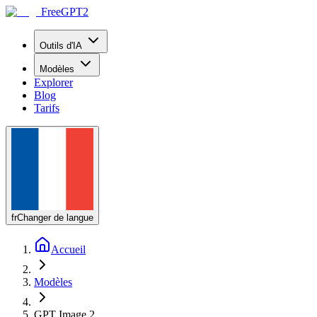
FreeGPT2
Outils d'IA
Modèles
Explorer
Blog
Tarifs
fr
Changer de langue
Accueil
Modèles
GPT Image 2