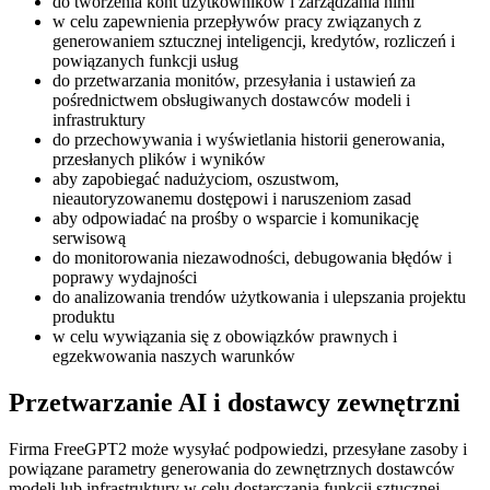
do tworzenia kont użytkowników i zarządzania nimi
w celu zapewnienia przepływów pracy związanych z
generowaniem sztucznej inteligencji, kredytów, rozliczeń i
powiązanych funkcji usług
do przetwarzania monitów, przesyłania i ustawień za
pośrednictwem obsługiwanych dostawców modeli i
infrastruktury
do przechowywania i wyświetlania historii generowania,
przesłanych plików i wyników
aby zapobiegać nadużyciom, oszustwom,
nieautoryzowanemu dostępowi i naruszeniom zasad
aby odpowiadać na prośby o wsparcie i komunikację
serwisową
do monitorowania niezawodności, debugowania błędów i
poprawy wydajności
do analizowania trendów użytkowania i ulepszania projektu
produktu
w celu wywiązania się z obowiązków prawnych i
egzekwowania naszych warunków
Przetwarzanie AI i dostawcy zewnętrzni
Firma FreeGPT2 może wysyłać podpowiedzi, przesyłane zasoby i
powiązane parametry generowania do zewnętrznych dostawców
modeli lub infrastruktury w celu dostarczania funkcji sztucznej