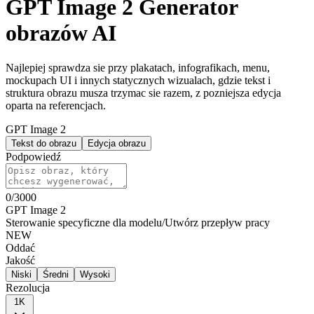
GPT Image 2 Generator
obrazów AI
Najlepiej sprawdza sie przy plakatach, infografikach, menu,
mockupach UI i innych statycznych wizualach, gdzie tekst i
struktura obrazu musza trzymac sie razem, z pozniejsza edycja
oparta na referencjach.
GPT Image 2
Tekst do obrazu
Edycja obrazu
Podpowiedź
0
/
3000
GPT Image 2
Sterowanie specyficzne dla modelu
/
Utwórz przepływ pracy
NEW
Oddać
Jakość
Niski
Średni
Wysoki
Rezolucja
1K