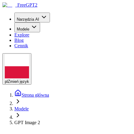
FreeGPT2
Narzędzia AI
Modele
Explore
Blog
Cennik
pl
Zmień język
Strona główna
Modele
GPT Image 2