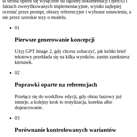
ta strona opiera się wyłącznie na ogólnej dokumentacji OpenAI i
faktach zweryfikowanych implementacyjnie, wyniki najlepiej
oceniać przez prompt, obrazy referencyjne i wybrane ustawienia, a
nie przez szerokie tezy o modelu.
01
Pierwsze generowanie koncepcji
Użyj GPT Image 2, gdy chcesz zobaczyć, jak krótki brief
tekstowy przekłada się na kilka wyników, zanim zamkniesz
kierunek.
02
Poprawki oparte na referencjach
Przełącz się do workflow edycji, gdy obraz bazowy już
istnieje, a kolejny krok to restylizacja, korekta albo
dopracowanie.
03
Porównanie kontrolowanych wariantów