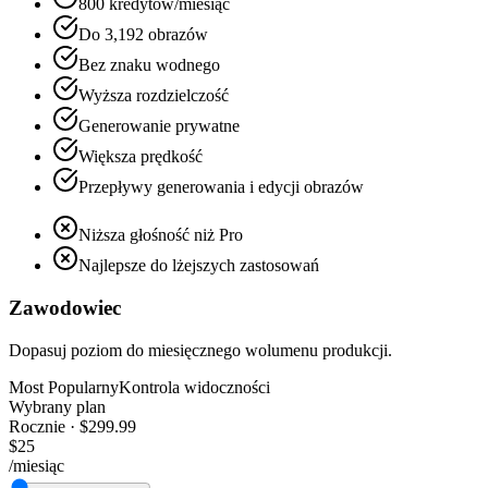
800 kredytów/miesiąc
Do 3,192 obrazów
Bez znaku wodnego
Wyższa rozdzielczość
Generowanie prywatne
Większa prędkość
Przepływy generowania i edycji obrazów
Niższa głośność niż Pro
Najlepsze do lżejszych zastosowań
Zawodowiec
Dopasuj poziom do miesięcznego wolumenu produkcji.
Most Popularny
Kontrola widoczności
Wybrany plan
Rocznie · $299.99
$25
/miesiąc