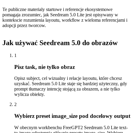
Te publiczne materialy startowe i referencje ekosystemowe
pomagaja zrozumiec, jak Seedream 5.0 Lite jest opisywany w
kontekscie rozumienia layoutu, workflow z wieloma referencjami i
adopcji przez tworcow.
Jak używać Seedream 5.0 do obrazów
1
Pisz task, nie tylko obraz
Opisz subject, cel wizualny i relacje layoutu, które chcesz
uzyskać. Seedream 5.0 Lite staje się bardziej użyteczny, gdy
prompt tłumaczy intencję stojącą za obrazem, a nie tylko
wylicza obiekty.
2
Wybierz preset image_size pod docelowy output
W obecnym workbenchu FreeGPT2 Seedream 5.0 Lite text-
to-image udostępnia głównie presety image_size. Wybierz