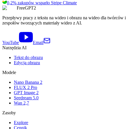
0,2% zakupów wsparło
Stripe Climate
FreeGPT2
Przepływy pracy z tekstu na wideo i obrazu na wideo dla twórców i
zespołów tworzących materiały wideo z AI.
YouTube
Email
Narzędzia AI
Tekst do obrazu
Edycja obrazu
Modele
Nano Banana 2
FLUX 2 Pro
GPT Image 2
Seedream 5.0
Wan 2,7
Zasoby
Explore
Cennik