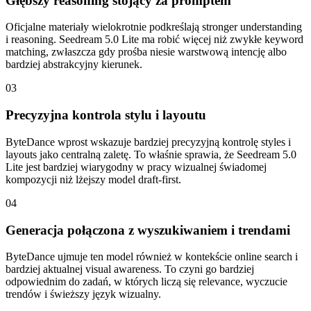
Głębszy reasoning stojący za promptem
Oficjalne materiały wielokrotnie podkreślają stronger understanding
i reasoning. Seedream 5.0 Lite ma robić więcej niż zwykłe keyword
matching, zwłaszcza gdy prośba niesie warstwową intencję albo
bardziej abstrakcyjny kierunek.
03
Precyzyjna kontrola stylu i layoutu
ByteDance wprost wskazuje bardziej precyzyjną kontrolę styles i
layouts jako centralną zaletę. To właśnie sprawia, że Seedream 5.0
Lite jest bardziej wiarygodny w pracy wizualnej świadomej
kompozycji niż lżejszy model draft-first.
04
Generacja połączona z wyszukiwaniem i trendami
ByteDance ujmuje ten model również w kontekście online search i
bardziej aktualnej visual awareness. To czyni go bardziej
odpowiednim do zadań, w których liczą się relevance, wyczucie
trendów i świeższy język wizualny.