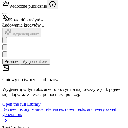
Widoczne publicznie
Koszt 40 kredytów
Ładowanie kredytów...
Wygeneruj obraz
Preview
My generations
Gotowy do tworzenia obrazów
Wygeneruj w tym obszarze roboczym, a najnowszy wynik pojawi
się tutaj wraz z treścią pomocniczą poniżej.
Open the full Library
Review history, source references, downloads, and every saved
generation.
Text To Image