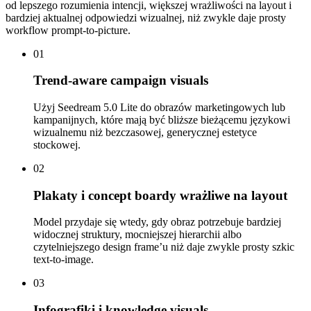
od lepszego rozumienia intencji, większej wrażliwości na layout i
bardziej aktualnej odpowiedzi wizualnej, niż zwykle daje prosty
workflow prompt-to-picture.
01
Trend-aware campaign visuals
Użyj Seedream 5.0 Lite do obrazów marketingowych lub
kampanijnych, które mają być bliższe bieżącemu językowi
wizualnemu niż bezczasowej, generycznej estetyce
stockowej.
02
Plakaty i concept boardy wrażliwe na layout
Model przydaje się wtedy, gdy obraz potrzebuje bardziej
widocznej struktury, mocniejszej hierarchii albo
czytelniejszego design frame’u niż daje zwykle prosty szkic
text-to-image.
03
Infografiki i knowledge visuals