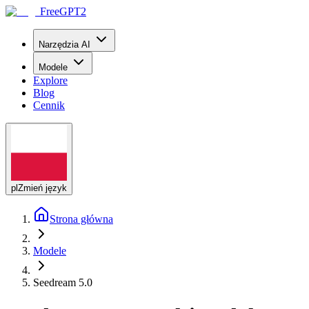
FreeGPT2
Narzędzia AI
Modele
Explore
Blog
Cennik
pl
Zmień język
Strona główna
Modele
Seedream 5.0