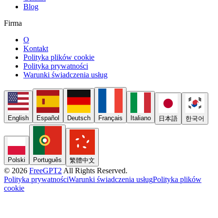
Blog
Firma
O
Kontakt
Polityka plików cookie
Polityka prywatności
Warunki świadczenia usług
English
Español
Deutsch
Français
Italiano
日本語
한국어
Polski
Português
繁體中文
© 2026
FreeGPT2
All Rights Reserved.
Polityka prywatności
Warunki świadczenia usług
Polityka plików
cookie