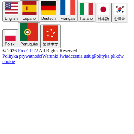
English
Español
Deutsch
Français
Italiano
日本語
한국어
Polski
Português
繁體中文
© 2026
FreeGPT2
All Rights Reserved.
Polityka prywatności
Warunki świadczenia usług
Polityka plików
cookie