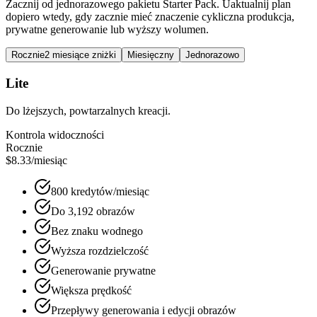
Zacznij od jednorazowego pakietu Starter Pack. Uaktualnij plan
dopiero wtedy, gdy zacznie mieć znaczenie cykliczna produkcja,
prywatne generowanie lub wyższy wolumen.
Rocznie
2 miesiące zniżki
Miesięczny
Jednorazowo
Lite
Do lżejszych, powtarzalnych kreacji.
Kontrola widoczności
Rocznie
$8.33
/miesiąc
800 kredytów/miesiąc
Do 3,192 obrazów
Bez znaku wodnego
Wyższa rozdzielczość
Generowanie prywatne
Większa prędkość
Przepływy generowania i edycji obrazów