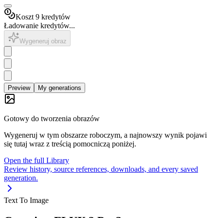
Koszt 9 kredytów
Ładowanie kredytów...
Wygeneruj obraz
Preview
My generations
Gotowy do tworzenia obrazów
Wygeneruj w tym obszarze roboczym, a najnowszy wynik pojawi
się tutaj wraz z treścią pomocniczą poniżej.
Open the full Library
Review history, source references, downloads, and every saved
generation.
Text To Image