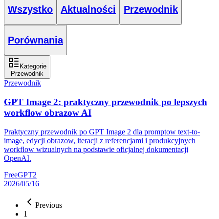
Wszystko
Aktualności
Przewodnik
Porównania
Kategorie
Przewodnik
Przewodnik
GPT Image 2: praktyczny przewodnik po lepszych
workflow obrazow AI
Praktyczny przewodnik po GPT Image 2 dla promptow text-to-
image, edycji obrazow, iteracji z referencjami i produkcyjnych
workflow wizualnych na podstawie oficjalnej dokumentacji
OpenAI.
FreeGPT2
2026/05/16
Previous
1