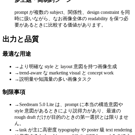
prompt が複数の subject、関係性、design constraint を同
時に扱いながら、なお画像全体の readability を保つ必
要があるときに比較する価値があります。
出力と品質
最適な用途
→
より明確な style と layout 意図を持つ画像生成
→
trend-aware な marketing visual と concept work
→
説明量や知識量の多い画像タスク
制限事項
→
Seedream 5.0 Lite は、prompt に本当の構造意図や
style 意図があるときにより説得力があり、最速の
rough draft だけが目的のときの第一選択とは限りませ
ん。
→
task が主に高密度 typography や poster 級 text rendering