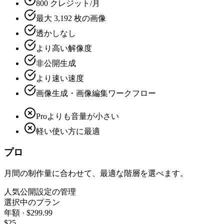
800 クレジット/月
最大 3,192 枚の画像
透かしなし
より高い解像度
非公開生成
より速い速度
画像生成・画像編集ワークフロー
Proよりも音量が小さい
軽い使い方に最適
プロ
月間の制作量に合わせて、最適な階層を選べます。
人気
公開設定の管理
選択中のプラン
年額 · $299.99
$25