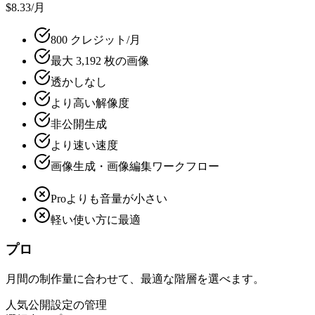
$8.33
/月
800 クレジット/月
最大 3,192 枚の画像
透かしなし
より高い解像度
非公開生成
より速い速度
画像生成・画像編集ワークフロー
Proよりも音量が小さい
軽い使い方に最適
プロ
月間の制作量に合わせて、最適な階層を選べます。
人気
公開設定の管理