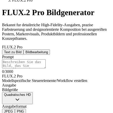
FLUX.2 Pro
FLUX.2 Pro Bildgenerator
Bekannt fur detailreiche High-Fidelity-Ausgaben, prazise
Farbsteuerung und designorientierte Komposition bei ausgereiften
Postern, Markenvisuals, Produktbildern und professionellen
Konzeptframes.
FLUX.2 Pro
Text zu Bild
Bildbearbeitung
Prompt
0
/
3000
FLUX.2 Pro
Modellspezifische Steuerelemente
/
Workflow erstellen
Ausgabe
Bildgröße
Quadratisches HD
Ausgabeformat
JPEG
PNG