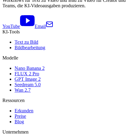
Workflows für Text zu Video und Bild zu Video für Creator und
Teams, die KI-Videoausgaben produzieren.
YouTube
Email
KI-Tools
Text zu Bild
Bildbearbeitung
Modelle
Nano Banana 2
FLUX 2 Pro
GPT Image 2
Seedream 5.0
Wan 2.7
Ressourcen
Erkunden
Preise
Blog
Unternehmen