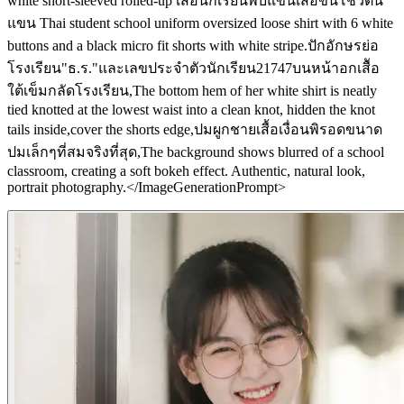
white short-sleeved rolled-up เสื้อนักเรียนพับแขนเสื้อขึ้นโชว์ต้น
แขน Thai student school uniform oversized loose shirt with 6 white
buttons and a black micro fit shorts with white stripe.ปักอักษรย่อ
โรงเรียน"ธ.ร."และเลขประจำตัวนักเรียน21747บนหน้าอกเสืัอ
ใต้เข็มกลัดโรงเรียน,The bottom hem of her white shirt is neatly
tied knotted at the lowest waist into a clean knot, hidden the knot
tails inside,cover the shorts edge,ปมผูกชายเสื้อเงื่อนพิรอดขนาด
ปมเล็กๆที่สมจริงที่สุด,The background shows blurred of a school
classroom, creating a soft bokeh effect. Authentic, natural look,
portrait photography.</ImageGenerationPrompt>