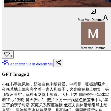
Max Van Damme
Max Van Damme
0
Generieren Sie in diesem Stil
GPT Image 2
小红书手账风格，奶油白色卡纸背景。中间是一张摄影照片：
夜晚草地上篝火旁坐着一家人和孩子，火光映在脸上微笑，头
顶银河星空，远处玉龙雪山剪影。照片上方用暖橙色手写体写
着"Day2夜晚·篝火夜话"。照片下方一张浅蓝色便签纸手写"星
空下的亲子对话·家庭关系深度连接·低压力集体活动引导主动
交流"。便签纸旁边贴着星星、月亮贴纸。四周散落萤火虫、