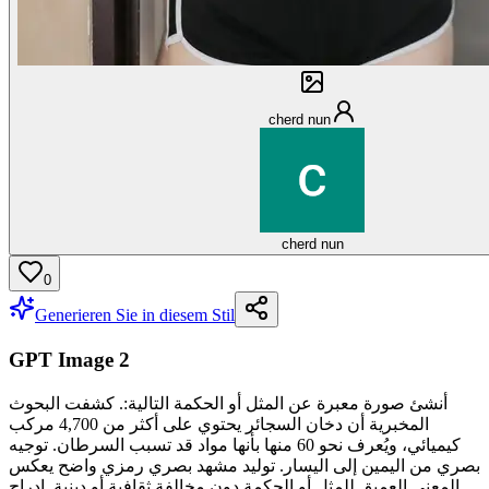
cherd nun
cherd nun
0
Generieren Sie in diesem Stil
GPT Image 2
أنشئ صورة معبرة عن المثل أو الحكمة التالية:. كشفت البحوث
المخبرية أن دخان السجائر يحتوي على أكثر من 4,700 مركب
كيميائي، ويُعرف نحو 60 منها بأنها مواد قد تسبب السرطان. توجيه
بصري من اليمين إلى اليسار. توليد مشهد بصري رمزي واضح يعكس
المعنى العميق للمثل أو الحكمة دون مخالفة ثقافية أو دينية. إدراج