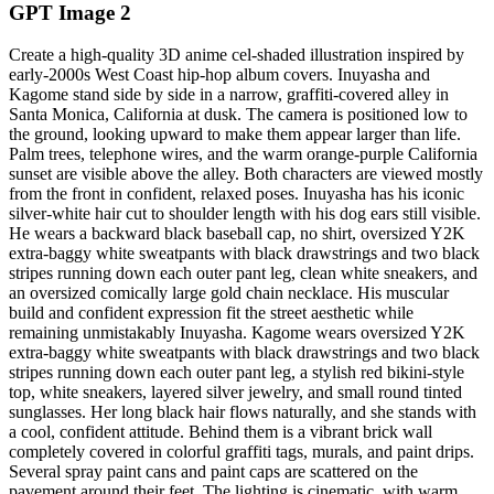
GPT Image 2
Create a high-quality 3D anime cel-shaded illustration inspired by
early-2000s West Coast hip-hop album covers. Inuyasha and
Kagome stand side by side in a narrow, graffiti-covered alley in
Santa Monica, California at dusk. The camera is positioned low to
the ground, looking upward to make them appear larger than life.
Palm trees, telephone wires, and the warm orange-purple California
sunset are visible above the alley. Both characters are viewed mostly
from the front in confident, relaxed poses. Inuyasha has his iconic
silver-white hair cut to shoulder length with his dog ears still visible.
He wears a backward black baseball cap, no shirt, oversized Y2K
extra-baggy white sweatpants with black drawstrings and two black
stripes running down each outer pant leg, clean white sneakers, and
an oversized comically large gold chain necklace. His muscular
build and confident expression fit the street aesthetic while
remaining unmistakably Inuyasha. Kagome wears oversized Y2K
extra-baggy white sweatpants with black drawstrings and two black
stripes running down each outer pant leg, a stylish red bikini-style
top, white sneakers, layered silver jewelry, and small round tinted
sunglasses. Her long black hair flows naturally, and she stands with
a cool, confident attitude. Behind them is a vibrant brick wall
completely covered in colorful graffiti tags, murals, and paint drips.
Several spray paint cans and paint caps are scattered on the
pavement around their feet. The lighting is cinematic, with warm