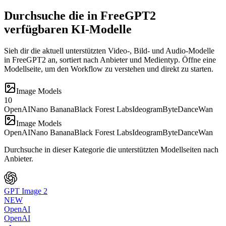
Durchsuche die in FreeGPT2
verfügbaren KI-Modelle
Sieh dir die aktuell unterstützten Video-, Bild- und Audio-Modelle
in FreeGPT2 an, sortiert nach Anbieter und Medientyp. Öffne eine
Modellseite, um den Workflow zu verstehen und direkt zu starten.
Image Models
10
OpenAI
Nano Banana
Black Forest Labs
Ideogram
ByteDance
Wan
Image Models
OpenAI
Nano Banana
Black Forest Labs
Ideogram
ByteDance
Wan
Durchsuche in dieser Kategorie die unterstützten Modellseiten nach
Anbieter.
GPT Image 2
NEW
OpenAI
OpenAI