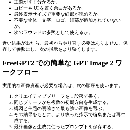
主題がすぐ分かるか。
コピーや UI を置く余白があるか。
最終表示サイズで重要な細部が読めるか。
不要な物体、文字、ロゴ、細部が追加されていない
か。
次のラウンドの参照として使えるか。
近い結果が出たら、最初からやり直す必要はありません。保
存して参照にし、次の指示をより狭くします。
FreeGPT2 での簡単な GPT Image 2 ワ
ークフロー
実用的な画像資産が必要な場合は、次の順序を使います。
クリエイティブブリーフを 1 段落で書く。
同じブリーフから複数の初期方向を生成する。
構図と主題の明確さで最も強い画像を選ぶ。
その結果をもとに、より絞った指示で編集または再生
成する。
最終画像と生成に使ったプロンプトを保存する。