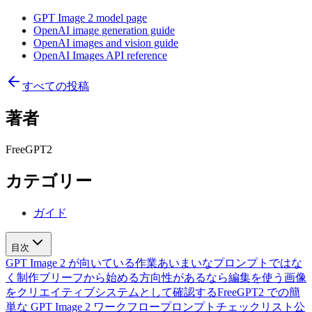
GPT Image 2 model page
OpenAI image generation guide
OpenAI images and vision guide
OpenAI Images API reference
すべての投稿
著者
FreeGPT2
カテゴリー
ガイド
目次
GPT Image 2 が向いている作業
あいまいなプロンプトではな
く制作ブリーフから始める
方向性があるなら編集を使う
画像
をクリエイティブシステムとして確認する
FreeGPT2 での簡
単な GPT Image 2 ワークフロー
プロンプトチェックリスト
公