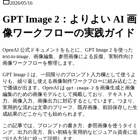
2026/05/16
GPT Image 2：よりよい AI 画
像ワークフローの実践ガイド
OpenAI 公式ドキュメントをもとに、GPT Image 2 を使った
text-to-image、画像編集、参照画像による反復、実制作向け
画像ワークフローを整理します。
GPT Image 2 は、一回限りのプロンプト入力欄として使うよ
りも、繰り返し使える画像制作ワークフローに組み込むこと
で価値が出ます。OpenAI は
を画像生成と画像
gpt-image-2
編集のための画像モデルとして掲載しており、テキスト入
力、画像入力、画像出力に対応するとしています。つまり、
実用的な流れは文章のブリーフ、既存画像、前回保存した生
成結果のどこからでも始められます。
この記事では、プロンプトの書き方、参照画像を使うタイミ
ング、出力の見方、良い初稿を実用的なビジュアル資産に近
づける方法に絞って説明します。