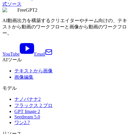
式ソース
FreeGPT2
AI動画出力を構築するクリエイターやチーム向けの、テキ
ストから動画のワークフローと画像から動画のワークフロ
ー。
YouTube
Email
AIツール
テキストから画像
画像編集
モデル
ナノバナナ2
フラックス 2 プロ
GPT Image 2
Seedream 5.0
ワン2.7
リソース