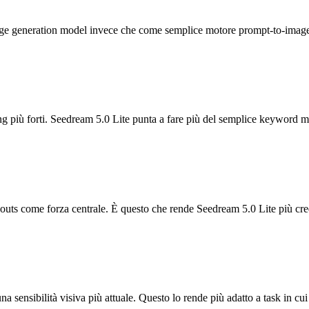
 generation model invece che come semplice motore prompt-to-image. È 
ing più forti. Seedream 5.0 Lite punta a fare più del semplice keyword mat
youts come forza centrale. È questo che rende Seedream 5.0 Lite più cred
a sensibilità visiva più attuale. Questo lo rende più adatto a task in cui