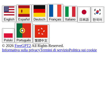
English
Español
Deutsch
Français
Italiano
日本語
한국어
Polski
Português
繁體中文
© 2026
FreeGPT2
All Rights Reserved.
Informativa sulla privacy
Termini di servizio
Politica sui cookie