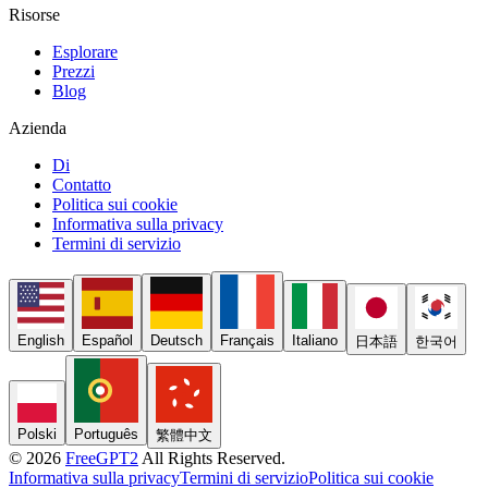
Risorse
Esplorare
Prezzi
Blog
Azienda
Di
Contatto
Politica sui cookie
Informativa sulla privacy
Termini di servizio
English
Español
Deutsch
Français
Italiano
日本語
한국어
Polski
Português
繁體中文
© 2026
FreeGPT2
All Rights Reserved.
Informativa sulla privacy
Termini di servizio
Politica sui cookie