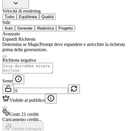
Velocità di rendering
Turbo
Equilibrata
Qualità
Stile
Auto
Generale
Realistica
Progetto
Avanzato
Espandi Richiesta
Determina se MagicPrompt deve espandere e arricchire la richiesta
prima della generazione.
Richiesta negativa
Seme
Visibile al pubblico
Costo 21 crediti
Caricamento crediti...
Genera immagine