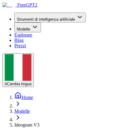
FreeGPT2
Strumenti di intelligenza artificiale
Modelle
Esplorare
Blog
Prezzi
it
Cambia lingua
Home
Modelle
Ideogram V3