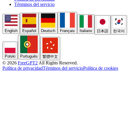
Términos del servicio
English
Español
Deutsch
Français
Italiano
日本語
한국어
Polski
Português
繁體中文
© 2026
FreeGPT2
All Rights Reserved.
Política de privacidad
Términos del servicio
Política de cookies