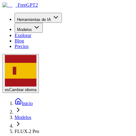
FreeGPT2
Herramientas de IA
Modelos
Explorar
Blog
Precios
es
Cambiar idioma
Inicio
Modelos
FLUX.2 Pro