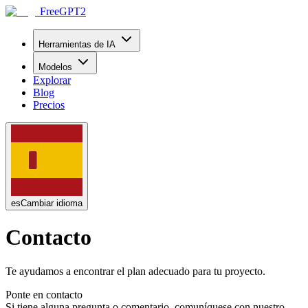
FreeGPT2
Herramientas de IA
Modelos
Explorar
Blog
Precios
es
Cambiar idioma
Contacto
Te ayudamos a encontrar el plan adecuado para tu proyecto.
Ponte en contacto
Si tiene alguna pregunta o comentario, comuníquese con nuestro