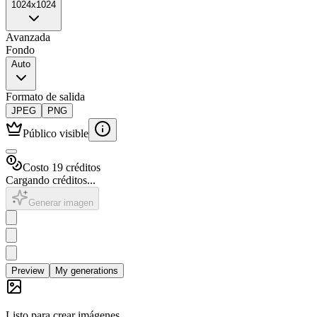
1024x1024
Avanzada
Fondo
Auto
Formato de salida
JPEG
PNG
Público visible
Costo 19 créditos
Cargando créditos...
Generar imagen
Preview
My generations
Listo para crear imágenes