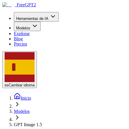
FreeGPT2
Herramientas de IA
Modelos
Explorar
Blog
Precios
es
Cambiar idioma
Inicio
Modelos
GPT Image 1.5