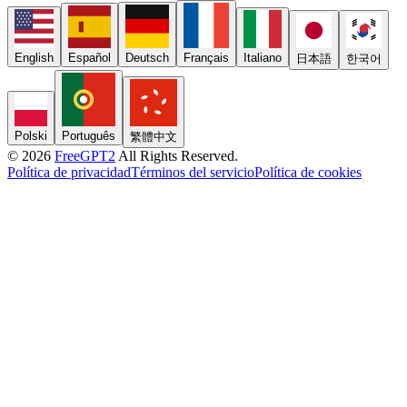
English
Español
Deutsch
Français
Italiano
日本語
한국어
Polski
Português
繁體中文
© 2026
FreeGPT2
All Rights Reserved.
Política de privacidad
Términos del servicio
Política de cookies