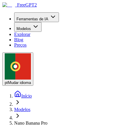
FreeGPT2
Ferramentas de IA
Modelos
Explorar
Blog
Preços
pt
Mudar idioma
Início
Modelos
Nano Banana Pro