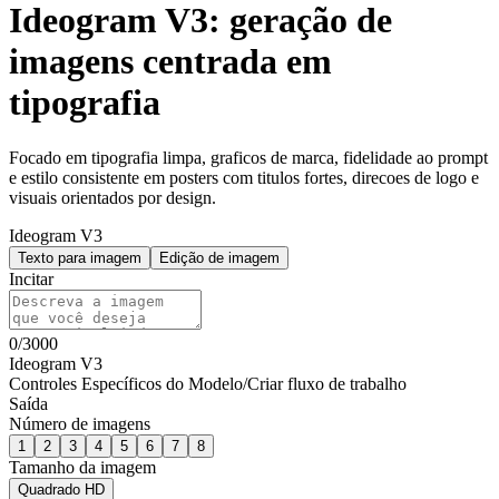
Ideogram V3: geração de
imagens centrada em
tipografia
Focado em tipografia limpa, graficos de marca, fidelidade ao prompt
e estilo consistente em posters com titulos fortes, direcoes de logo e
visuais orientados por design.
Ideogram V3
Texto para imagem
Edição de imagem
Incitar
0
/
3000
Ideogram V3
Controles Específicos do Modelo
/
Criar fluxo de trabalho
Saída
Número de imagens
1
2
3
4
5
6
7
8
Tamanho da imagem
Quadrado HD