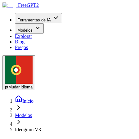
FreeGPT2
Ferramentas de IA
Modelos
Explorar
Blog
Preços
pt
Mudar idioma
Início
Modelos
Ideogram V3