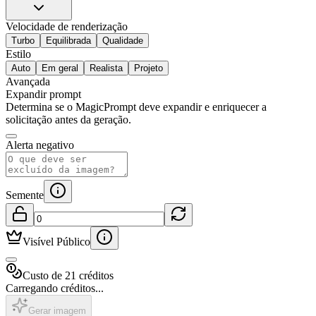
Velocidade de renderização
Turbo
Equilibrada
Qualidade
Estilo
Auto
Em geral
Realista
Projeto
Avançada
Expandir prompt
Determina se o MagicPrompt deve expandir e enriquecer a
solicitação antes da geração.
Alerta negativo
Semente
Visível Público
Custo de 21 créditos
Carregando créditos...
Gerar imagem