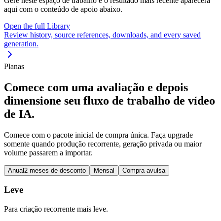
Gere neste espaço de trabalho e o resultado mais recente aparecerá
aqui com o conteúdo de apoio abaixo.
Open the full Library
Review history, source references, downloads, and every saved
generation.
Planas
Comece com uma avaliação e depois
dimensione seu fluxo de trabalho de vídeo
de IA.
Comece com o pacote inicial de compra única. Faça upgrade
somente quando produção recorrente, geração privada ou maior
volume passarem a importar.
Anual
2 meses de desconto
Mensal
Compra avulsa
Leve
Para criação recorrente mais leve.