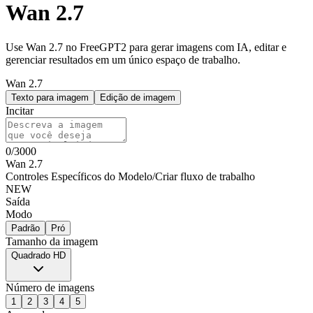
Wan 2.7
Use Wan 2.7 no FreeGPT2 para gerar imagens com IA, editar e
gerenciar resultados em um único espaço de trabalho.
Wan 2.7
Texto para imagem
Edição de imagem
Incitar
0
/
3000
Wan 2.7
Controles Específicos do Modelo
/
Criar fluxo de trabalho
NEW
Saída
Modo
Padrão
Pró
Tamanho da imagem
Quadrado HD
Número de imagens
1
2
3
4
5