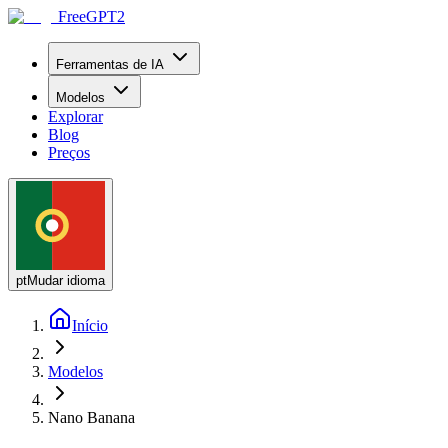
FreeGPT2
Ferramentas de IA
Modelos
Explorar
Blog
Preços
pt
Mudar idioma
Início
Modelos
Nano Banana