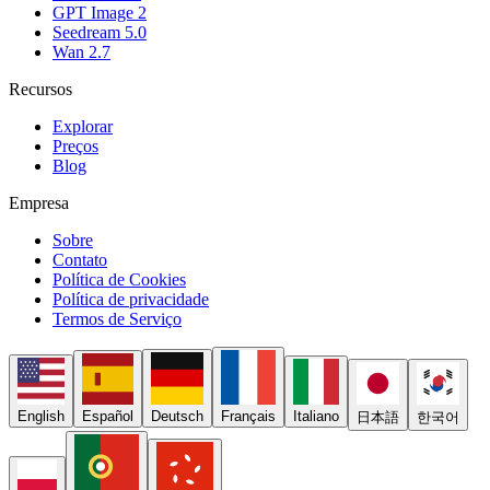
GPT Image 2
Seedream 5.0
Wan 2.7
Recursos
Explorar
Preços
Blog
Empresa
Sobre
Contato
Política de Cookies
Política de privacidade
Termos de Serviço
English
Español
Deutsch
Français
Italiano
日本語
한국어