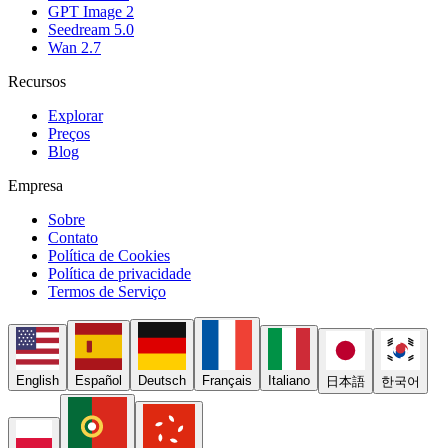
GPT Image 2
Seedream 5.0
Wan 2.7
Recursos
Explorar
Preços
Blog
Empresa
Sobre
Contato
Política de Cookies
Política de privacidade
Termos de Serviço
English
Español
Deutsch
Français
Italiano
日本語
한국어