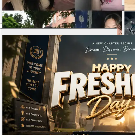
터, 제품컷, 인물 사진, 썸네일, UI 콘셉트, 캠페인 assets 제작과
편집을 돕습니다. 크레딧 팩이나 유료 플랜으로 시작하고, 더
많은 결과물이 필요할 때 충전하세요.
⭐️
⭐️
⭐️
⭐️
⭐️
999명 이상의 크리에이터가 FreeGPT2로 AI 이미지를 생성합
니다
심판 업로드
이미지, 피사체, 구도, 스타일, 조명, 텍스트를 설명하거나 편집
할 참고 이미지를 업로드하세요
9 grid photo, Indonesian sarwendah,girl, Maria Theodore,haviza
devi anjani,aesthetic, unpose , unpolished, raw, candid, photo
dump, random, , , different random style, fashion and colour
GPT Image 2
cute t-shirt,hangout , , random fashion, style and colour outfit
clothes,outdoor, selfie candid like quality shot , cute t-shirt ,
Tumblr 2009, Instagram old version, photo dump roll, syifa
hadju, , BBC , mediocre, sloppy snapshot, cut syifa, influencer ,
네온 도시
갤럭시 초상화
안개 낀 폐허
다음 배치
second account
이미지 생성