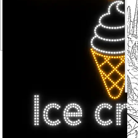
The first picture shows a furry male cat character reference (193
cm tall). The second and third pictures show a furry male fox
character reference (180 cm tall). Draw both characters on a
solid background, as if the cat were proposing to the fox,
holding out a ring and kneeling. Side view. The clothes are
autumn streetwear.