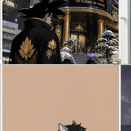
标、
上显
交媒
生成 → 人做
起点
机器
一份
→ AI实
「每天节
Anime, 2238, Light Gold And Onyx Black, Golden Lotus Printed,
Neo Futuristic, Outside Of A Way Too Oversized, Modern And
Luxurious Kamakiri Tower Penthouse Building, Modern And Hi