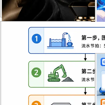
must
pr
str
c
comp
def
GPT Image 2로 제작
lig
CR
镜头放地上仰拍，三个美少女踩着镜头，露腿，短裙，服饰和样
mu
貌不同
FreeGPT2에서 만든 실제 이미지
patte
or
매일 커뮤니티에서 새로운 작품을 엄선해요. 이미지를 클릭하
даю 
면 프롬프트를 보고 다시 만들어 볼 수 있어요.
мне 
з
прив
нуже
ко
видн
это
по
офор
н
кач
Create an ultra-premium luxury perfume campaign for “Aurum
Scents” with a refined black and metallic gold visual identity.