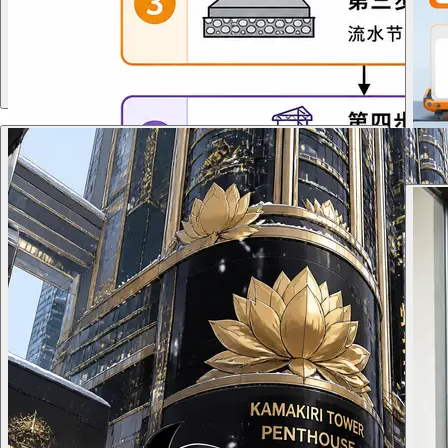
The atmosphere must feel timeless, sophisticated, and
emotionally powerful, inspired by haute couture fashion houses
and elite fragrance editorials. Use deep matte black textures
combined with soft reflective gold accents, subtle golden dust
particles, elegant shadows, black silk fabric folds, and
cinematic studio lighting. The perfume bottle should appear
sculptural and iconic, photographed with extreme realism and
luxury composition. Typography must be minimal, elegant, and
high-fashion, with thin serif lettering and balanced spacing.
Mood: seductive elegance, feminine power, exclusivity, mystery,
luxury beyond imagination. Visual quality should resemble a
Vogue luxury fragrance advertisement with flawless composition
and premium artistic direction.
横版
生产线一样： 流水线一
数据输
请生成流程图：第一步,围堰排水，流水节拍5天；第二步：土方
器人
施工，流水节拍5天，第三步,垫层施工，流水节拍5天；第四步,混
份报
凝土浇筑与设备基础安装，流水节拍20天；第五步,一体化泵站安
荐品类
装，流水节拍5天；
线