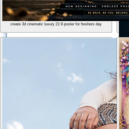
빠른 이미지 생성
유료 내보내기는 워터마크 없음
안전한 결제
create 3d cinematic luxury 21:9 poster for freshers day
ت البحوث
ر من 4,700 مركب
رف نحو 60 منها بأنها مواد قد تسبب السرطان. توجيه
يعكس
دراج
جذاب
نى
ق أو
يم كتابة النص كالمرفق بدون