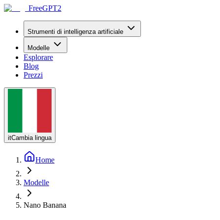
FreeGPT2
Strumenti di intelligenza artificiale
Modelle
Esplorare
Blog
Prezzi
it
Cambia lingua
Home
Modelle
Nano Banana