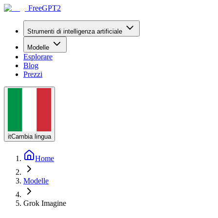
FreeGPT2
Strumenti di intelligenza artificiale
Modelle
Esplorare
Blog
Prezzi
it
Cambia lingua
Home
Modelle
Grok Imagine