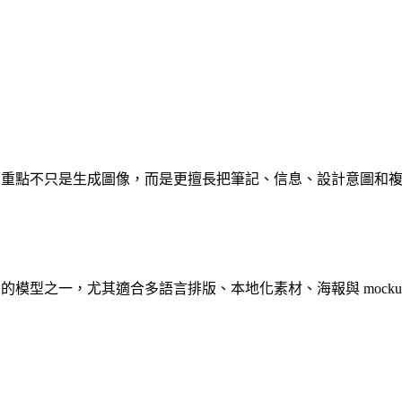
 3 Pro 的能力層上，重點不只是生成圖像，而是更擅長把筆記、信息、設計
確文字的模型之一，尤其適合多語言排版、本地化素材、海報與 mockup