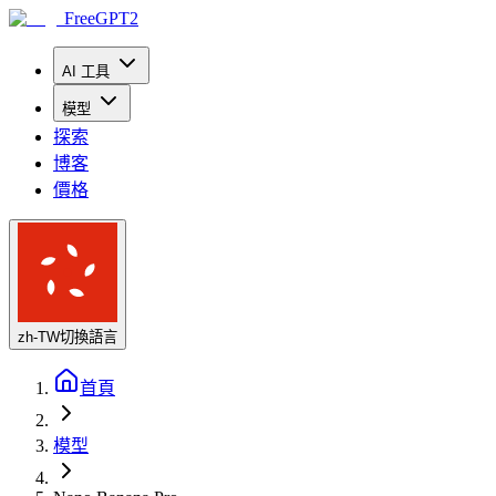
FreeGPT2
AI 工具
模型
探索
博客
價格
zh-TW
切換語言
首頁
模型