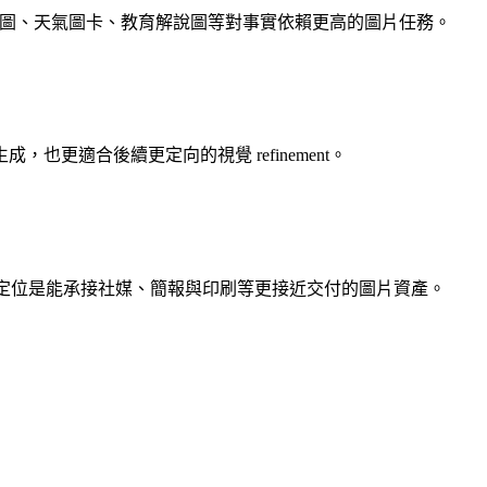
更適合信息圖、食譜圖、天氣圖卡、教育解說圖等對事實依賴更高的圖片任務。
一輪生成，也更適合後續更定向的視覺 refinement。
 4K 的輸出能力。它的定位是能承接社媒、簡報與印刷等更接近交付的圖片資產。