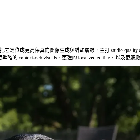
e 模型。Google 把它定位成更高保真的圖像生成與編輯層級，主打 studio-qu
t-rich visuals、更強的 localized editing，以及