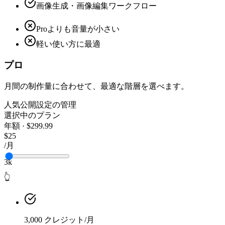
画像生成・画像編集ワークフロー
Proよりも音量が小さい
軽い使い方に最適
プロ
月間の制作量に合わせて、最適な階層を選べます。
人気
公開設定の管理
選択中のプラン
年額 · $299.99
$25
/月
3k
👆
3,000 クレジット/月